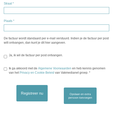
Straat
*
Plaats
*
De factuur wordt standaard per e-mail verstuurd. Indien je de factuur per post
wilt ontvangen, dan kunt je dit hier aangeven.
Ja, ik wil de factuur per post ontvangen.
Ik ga akkoord met de
Algemene Voorwaarden
en heb kennis genomen
van het
Privacy en Cookie Beleid
van Vakmedianet groep.
*
Registreer nu
Opslaan en extra
persoon toevoegen