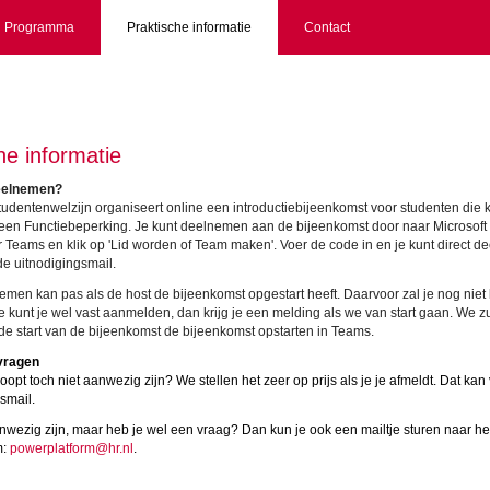
Programma
Praktische informatie
Contact
he informatie
eelnemen?
tudentenwelzijn organiseert online een introductiebijeenkomst voor studenten die
een Functiebeperking. Je kunt deelnemen aan de bijeenkomst door naar Microsoft
 Teams en klik op 'Lid worden of Team maken'. Voer de code in en je kunt direct 
de uitnodigingsmail.
men kan pas als de host de bijeenkomst opgestart heeft. Daarvoor zal je nog nie
 kunt je wel vast aanmelden, dan krijg je een melding als we van start gaan. We z
de start van de bijeenkomst de bijeenkomst opstarten in Teams.
vragen
opt toch niet aanwezig zijn? We stellen het zeer op prijs als je je afmeldt. Dat kan v
gsmail.
anwezig zijn, maar heb je wel een vraag? Dan kun je ook een mailtje sturen naar he
m:
powerplatform@hr.nl
.