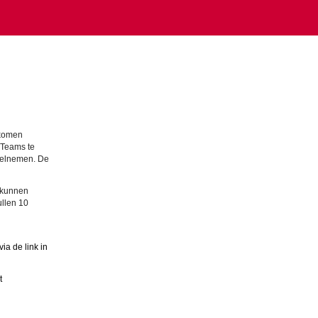
 komen
 Teams te
deelnemen. De
t kunnen
ullen 10
ia de link in
t