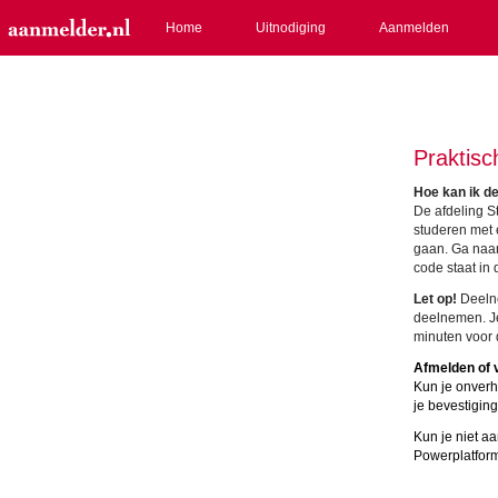
Home
Uitnodiging
Aanmelden
Praktisc
Hoe kan ik d
De afdeling S
studeren met 
gaan. Ga naar
code staat in 
Let op!
Deelne
deelnemen. Je
minuten voor 
Afmelden of 
Kun je onverho
je bevestigin
Kun je niet a
Powerplatfor