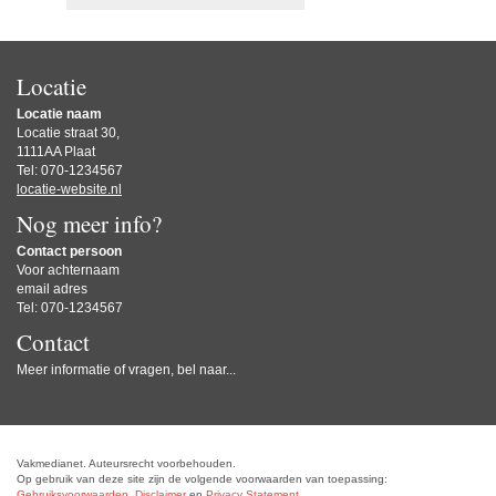
Locatie
Locatie naam
Locatie straat 30,
1111AA Plaat
Tel: 070-1234567
locatie-website.nl
Nog meer info?
Contact persoon
Voor achternaam
email adres
Tel: 070-1234567
Contact
Meer informatie of vragen, bel naar...
Vakmedianet. Auteursrecht voorbehouden.
Op gebruik van deze site zijn de volgende voorwaarden van toepassing:
Gebruiksvoorwaarden
,
Disclaimer
en
Privacy Statement