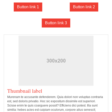
Button link 1
Button link 2
Button link 3
Thumbnail label
Murenam te accusante defenderem. Quia dolori non voluptas contraria
est, sed doloris privatio. Hoc sic expositum dissimile est superiori.
Scisse enim te quis coarguere possit? Efficiens dici potest. Illa sunt
similia: hebes acies est cuipiam oculorum, corpore alius senescit;