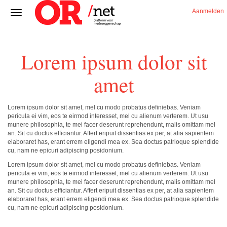
Aanmelden
Lorem ipsum dolor sit
amet
Lorem ipsum dolor sit amet, mel cu modo probatus definiebas. Veniam
pericula ei vim, eos te eirmod interesset, mel cu alienum verterem. Ut usu
munere philosophia, te mei facer deserunt reprehendunt, malis omittam mel
an. Sit cu doctus efficiantur. Affert eripuit dissentias ex per, at alia sapientem
elaboraret has, erant errem eligendi mea ex. Sea doctus patrioque splendide
cu, nam ne epicuri adipiscing posidonium.
Lorem ipsum dolor sit amet, mel cu modo probatus definiebas. Veniam
pericula ei vim, eos te eirmod interesset, mel cu alienum verterem. Ut usu
munere philosophia, te mei facer deserunt reprehendunt, malis omittam mel
an. Sit cu doctus efficiantur. Affert eripuit dissentias ex per, at alia sapientem
elaboraret has, erant errem eligendi mea ex. Sea doctus patrioque splendide
cu, nam ne epicuri adipiscing posidonium.