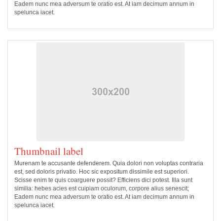
Eadem nunc mea adversum te oratio est. At iam decimum annum in
spelunca iacet.
Thumbnail label
Murenam te accusante defenderem. Quia dolori non voluptas contraria
est, sed doloris privatio. Hoc sic expositum dissimile est superiori.
Scisse enim te quis coarguere possit? Efficiens dici potest. Illa sunt
similia: hebes acies est cuipiam oculorum, corpore alius senescit;
Eadem nunc mea adversum te oratio est. At iam decimum annum in
spelunca iacet.