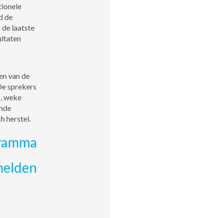
tionele
d de
 de laatste
ultaten
en van de
De sprekers
), weke
ende
h herstel.
ramma
elden