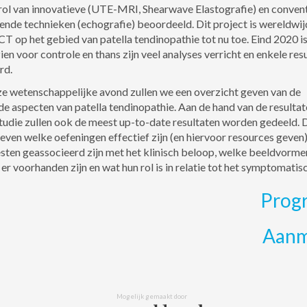
 rol van innovatieve (UTE-MRI, Shearwave Elastografie) en conven
nde technieken (echografie) beoordeeld. Dit project is wereldwij
T op het gebied van patella tendinopathie tot nu toe. Eind 2020 is
ien voor controle en thans zijn veel analyses verricht en enkele res
rd.
ze wetenschappelijke avond zullen we een overzicht geven van de
de aspecten van patella tendinopathie. Aan de hand van de resultat
die zullen ook de meest up-to-date resultaten worden gedeeld. 
even welke oefeningen effectief zijn (en hiervoor resources geven
testen geassocieerd zijn met het klinisch beloop, welke beeldvorm
er voorhanden zijn en wat hun rol is in relatie tot het symptomatisc
Prog
Aanm
Mogelijk gemaakt door