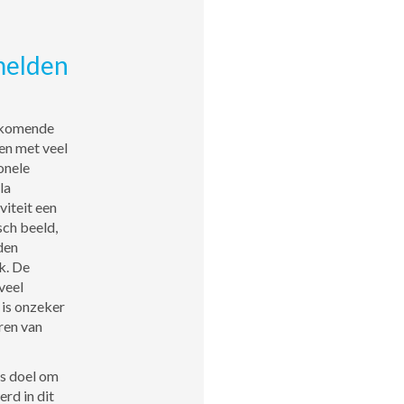
melden
orkomende
en met veel
onele
la
viteit een
sch beeld,
den
k. De
veel
 is onzeker
ren van
ls doel om
rd in dit