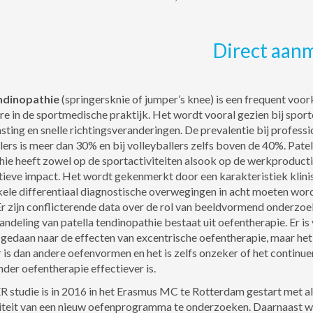
Direct aan
endinopathie
(springersknie of jumper’s knee) is een frequent vo
e in de sportmedische praktijk. Het wordt vooral gezien bij sport
ting en snelle richtingsveranderingen. De prevalentie bij professi
ers is meer dan 30% en bij volleyballers zelfs boven de 40%. Patel
ie heeft zowel op de sportactiviteiten alsook op de werkproducti
tieve impact. Het wordt gekenmerkt door een karakteristiek klini
kele differentiaal diagnostische overwegingen in acht moeten wor
r zijn conflicterende data over de rol van beeldvormend onderzoe
handeling van patella tendinopathie bestaat uit oefentherapie. Er is 
gedaan naar de effecten van excentrische oefentherapie, maar het
r is dan andere oefenvormen en het is zelfs onzeker of het continue
der oefentherapie effectiever is.
studie is in 2016 in het Erasmus MC te Rotterdam gestart met a
viteit van een nieuw oefenprogramma te onderzoeken. Daarnaast we