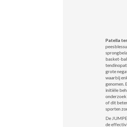
Patella t
peesblessur
sprongbelas
basket-ball
tendinopath
grote nega
waarbij en
genomen. E
initiële be
onderzoek 
of dit bete
sporten zon
De JUMPER 
de effecti