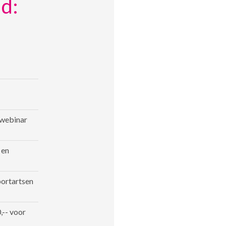
d:
-webinar
 en
portartsen
,-- voor