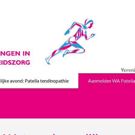
jke avond: Patella tendinopathie
Aanmelden WA Patella