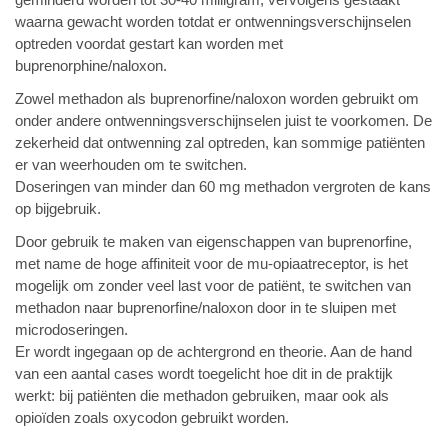
geminderd worden tot 30-40 milligram, vervolgens gestaakt
waarna gewacht worden totdat er ontwenningsverschijnselen
optreden voordat gestart kan worden met
buprenorphine/naloxon.
Zowel methadon als buprenorfine/naloxon worden gebruikt om
onder andere ontwenningsverschijnselen juist te voorkomen. De
zekerheid dat ontwenning zal optreden, kan sommige patiënten
er van weerhouden om te switchen.
Doseringen van minder dan 60 mg methadon vergroten de kans
op bijgebruik.
Door gebruik te maken van eigenschappen van buprenorfine,
met name de hoge affiniteit voor de mu-opiaatreceptor, is het
mogelijk om zonder veel last voor de patiënt, te switchen van
methadon naar buprenorfine/naloxon door in te sluipen met
microdoseringen.
Er wordt ingegaan op de achtergrond en theorie. Aan de hand
van een aantal cases wordt toegelicht hoe dit in de praktijk
werkt: bij patiënten die methadon gebruiken, maar ook als
opioïden zoals oxycodon gebruikt worden.