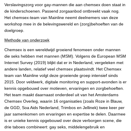
Verslavingszorg voor gay-mannen die aan chemsex doen staat in
de kinderschoenen. Passend zorgaanbod ontbreekt vaak nog.
Het chemsex-team van Mainline neemt deelnemers van deze
workshop mee in de belevingswereld en (zorg)behoeften van de
doelgroep.
Methode van onderzoek
Chemsex is een wereldwijd groeiend fenomeen onder mannen
die seks hebben met mannen (MSM). Volgens de European MSM
Internet Survey (2019) blijkt dat er in Nederland, vergeleken met
andere landen, relatief veel chemsex plaatsvindt. Het Chemsex
team van Mainline volgt deze groeiende groep intensief sinds
2015. Door veldwerk, digitale monitoring en support-avonden is er
kennis opgebouwd over motieven, ervaringen en zorgbehoeften.
Het team maakt daarnaast onderdeel uit van het Amsterdams
Chemsex Overleg, waarin 16 organisaties (zoals Roze in Blauw,
de GGD, Soa Aids Nederland, Trimbos en Jellinek) twee keer per
jaar samenkomen om ervaringen en expertise te delen. Daarmee
is er unieke kennis opgebouwd over deze verborgen scene, die
drie taboes combineert: gay seks, middelengebruik en