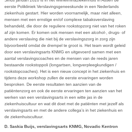
Sinds januari 2020 is in het Wilhelminaziekenhuis in Assen de
eerste Polikliniek Verslavingsgeneeskunde in een Nederlands
ziekenhuis gestart. Hier worden voornamelijk, maar niet alleen,
mensen met een ernstige en/of complexe tabaksverslaving
behandeld, die door de reguliere rookstopzorg niet van het roken
af zijn komen. Er komen ook mensen met een alcohol-, drugs- of
andere verslaving die niet bij de verslavingszorg in zorg zijn
bijvoorbeeld omdat de drempel te groot is. Het team wordt geleid
door een verslavingsarts KNMG en uitgevoerd samen met een
aantal verslavingscoaches en de mensen van de reeds jaren
bestaande rookstoppoli (longartsen, longverpleegkundigen /
rookstopcoaches). Het is een nieuw concept in het ziekenhuis en
tijdens deze workshop zullen de eerste ervaringen worden
besproken. De eerste resultaten ten aanzien van de
patiëntenzorg en ook de eerste ervaringen ten aanzien van het
werken van een verslavingsarts in een witte jas in de
ziekenhuiscultuur en wat dit doet met de patiënten met jezelf als
verslavingsarts en met de andere collega’s in het ziekenhuis en
de ziekenhuiscultuur.
D. Saskia Buijs, verslavingsarts KNMG, Novadic Kentron