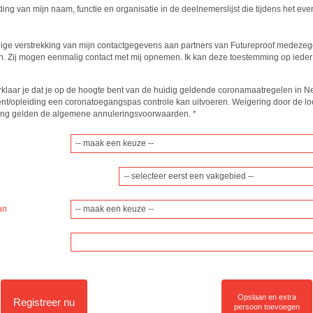
ing van mijn naam, functie en organisatie in de deelnemerslijst die tijdens het ev
ige verstrekking van mijn contactgegevens aan partners van Futureproof medezeg
. Zij mogen eenmalig contact met mij opnemen. Ik kan deze toestemming op ieder
erklaar je dat je op de hoogte bent van de huidig geldende coronamaatregelen in 
event/opleiding een coronatoegangspas controle kan uitvoeren. Weigering door de lo
ijving gelden de algemene annuleringsvoorwaarden.
*
-- selecteer eerst een vakgebied --
an
Opslaan en extra
Registreer nu
persoon toevoegen