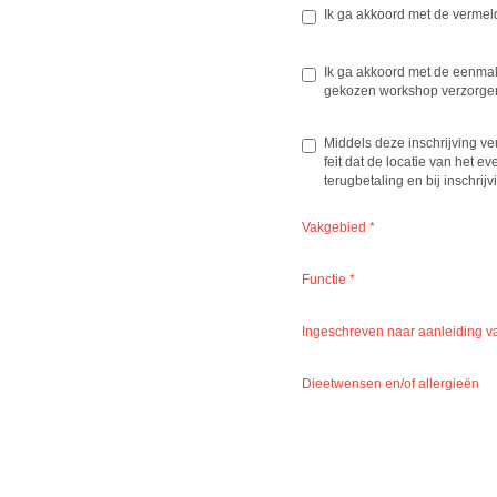
Ik ga akkoord met de vermeld
Ik ga akkoord met de eenmal
gekozen workshop verzorgen
Middels deze inschrijving v
feit dat de locatie van het 
terugbetaling en bij inschr
Vakgebied
*
Functie
*
Ingeschreven naar aanleiding v
Dieetwensen en/of allergieën