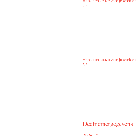
Maak een keuze voor je worksho
2
*
Maak een keuze voor je worksho
3
*
Deelnemergegevens
Dhr/Mw
*