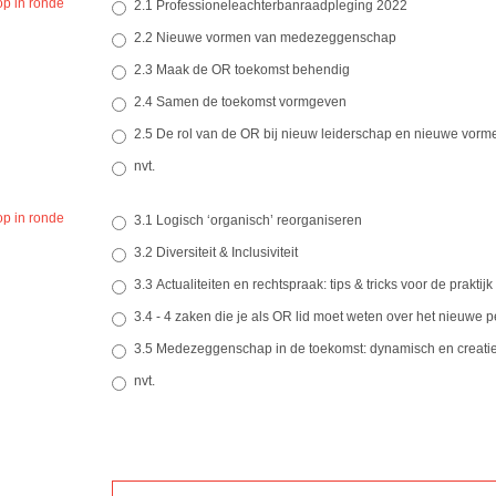
p in ronde
2.1 Professioneleachterbanraadpleging 2022
2.2 Nieuwe vormen van medezeggenschap
2.3 Maak de OR toekomst behendig
2.4 Samen de toekomst vormgeven
2.5 De rol van de OR bij nieuw leiderschap en nieuwe vorm
nvt.
p in ronde
3.1 Logisch ‘organisch’ reorganiseren
3.2 Diversiteit & Inclusiviteit
3.3 Actualiteiten en rechtspraak: tips & tricks voor de praktijk
3.4 - 4 zaken die je als OR lid moet weten over het nieuwe 
3.5 Medezeggenschap in de toekomst: dynamisch en creati
nvt.