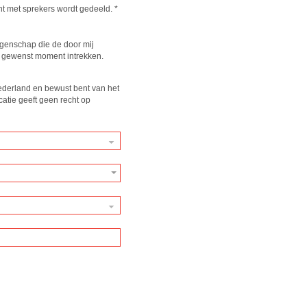
ent met sprekers wordt gedeeld.
*
genschap die de door mij
 gewenst moment intrekken.
Nederland en bewust bent van het
catie geeft geen recht op