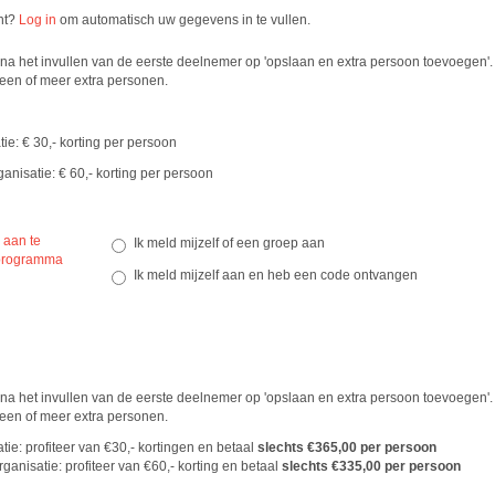
nt?
Log in
om automatisch uw gegevens in te vullen.
 na het invullen van de eerste deelnemer op 'opslaan en extra persoon toevoegen'.
een of meer extra personen.
ie: € 30,- korting per persoon
anisatie: € 60,- korting per persoon
 aan te
Ik meld mijzelf of een groep aan
 programma
Ik meld mijzelf aan en heb een code ontvangen
 na het invullen van de eerste deelnemer op 'opslaan en extra persoon toevoegen'.
een of meer extra personen.
tie: profiteer van €30,- kortingen en betaal
slechts €365,00 per persoon
rganisatie: profiteer van €60,- korting en betaal
slechts €335,00 per persoon