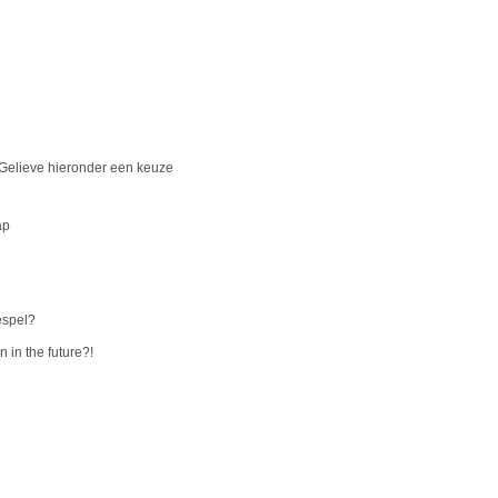
 Gelieve hieronder een keuze
ap
espel?
 in the future?!