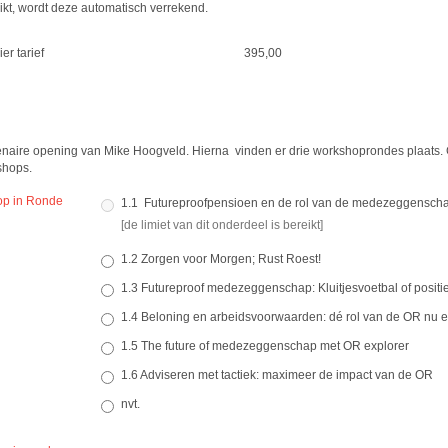
ikt, wordt deze automatisch verrekend.
er tarief
395,00
enaire opening van Mike Hoogveld. Hierna vinden er drie workshoprondes plaats.
shops.
op in Ronde
1.1 Futureproofpensioen en de rol van de medezeggensch
[de limiet van dit onderdeel is bereikt]
1.2 Zorgen voor Morgen; Rust Roest!
1.3 Futureproof medezeggenschap: Kluitjesvoetbal of positi
1.4 Beloning en arbeidsvoorwaarden: dé rol van de OR nu en
1.5 The future of medezeggenschap met OR explorer
1.6 Adviseren met tactiek: maximeer de impact van de OR
nvt.