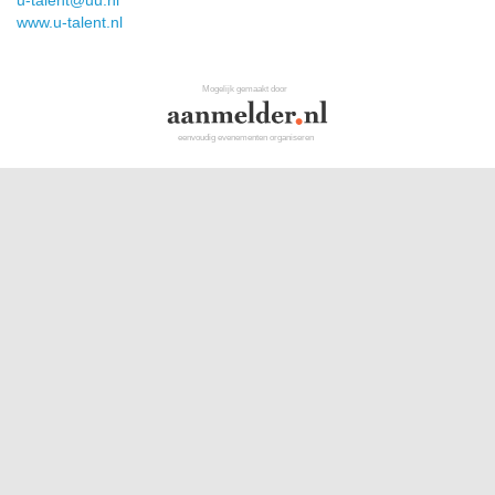
u-talent@uu.nl
www.u-talent.nl
Mogelijk gemaakt door
eenvoudig evenementen organiseren