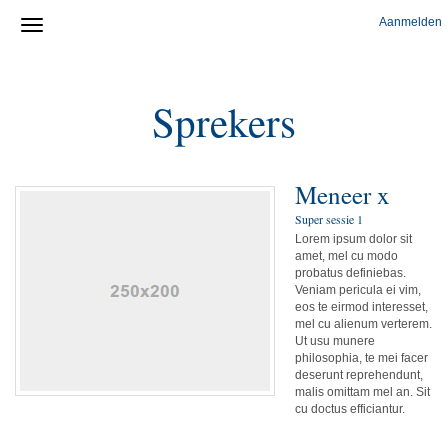
Aanmelden
Sprekers
Meneer x
Super sessie 1
Lorem ipsum dolor sit
amet, mel cu modo
probatus definiebas.
Veniam pericula ei vim,
eos te eirmod interesset,
mel cu alienum verterem.
Ut usu munere
philosophia, te mei facer
deserunt reprehendunt,
malis omittam mel an. Sit
cu doctus efficiantur.