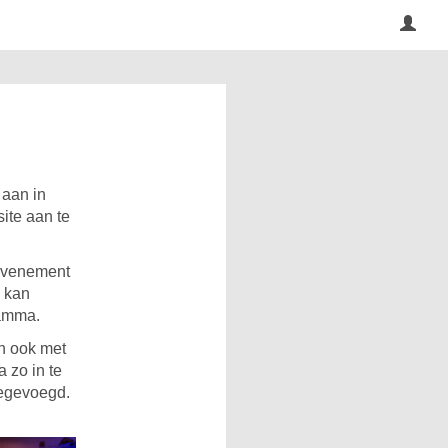
 aan in
ite aan te
 evenement
e kan
ramma.
en ook met
 zo in te
oegevoegd.