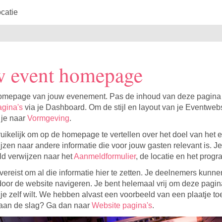
catie
w event homepage
homepage van jouw evenement. Pas de inhoud van deze pagina
agina's
via je Dashboard. Om de stijl en layout van je Eventwebs
 je naar
Vormgeving
.
ruikelijk om op de homepage te vertellen over het doel van het
ijzen naar andere informatie die voor jouw gasten relevant is. J
ld verwijzen naar het
Aanmeldformulier
, de locatie en het prog
t vereist om al die informatie hier te zetten. Je deelnemers kunn
oor de website navigeren. Je bent helemaal vrij om deze pagina
s je zelf wilt. We hebben alvast een voorbeeld van een plaatje t
f aan de slag? Ga dan naar
Website pagina's
.