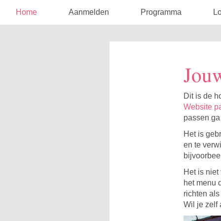
Home
Aanmelden
Programma
Lo
Jou
Dit is de 
Website p
passen ga
Het is geb
en te verw
bijvoorbee
Het is nie
het menu d
richten al
Wil je zel