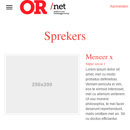
Aanmelden
Sprekers
Meneer x
Super sessie 1
Lorem ipsum dolor sit
amet, mel cu modo
probatus definiebas.
Veniam pericula ei vim,
eos te eirmod interesset,
mel cu alienum verterem.
Ut usu munere
philosophia, te mei facer
deserunt reprehendunt,
malis omittam mel an. Sit
cu doctus efficiantur.