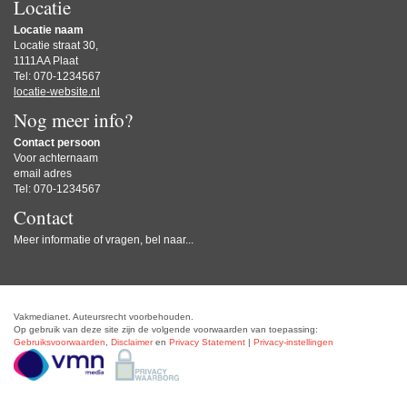
Locatie
Locatie naam
Locatie straat 30,
1111AA Plaat
Tel: 070-1234567
locatie-website.nl
Nog meer info?
Contact persoon
Voor achternaam
email adres
Tel: 070-1234567
Contact
Meer informatie of vragen, bel naar...
Vakmedianet. Auteursrecht voorbehouden.
Op gebruik van deze site zijn de volgende voorwaarden van toepassing:
Gebruiksvoorwaarden
,
Disclaimer
en
Privacy Statement
|
Privacy-instellingen