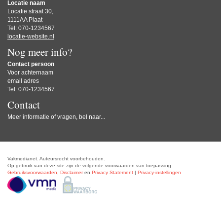
Locatie naam
Locatie straat 30,
1111AA Plaat
Tel: 070-1234567
locatie-website.nl
Nog meer info?
Contact persoon
Voor achternaam
email adres
Tel: 070-1234567
Contact
Meer informatie of vragen, bel naar...
Vakmedianet. Auteursrecht voorbehouden.
Op gebruik van deze site zijn de volgende voorwaarden van toepassing:
Gebruiksvoorwaarden
,
Disclaimer
en
Privacy Statement
|
Privacy-instellingen