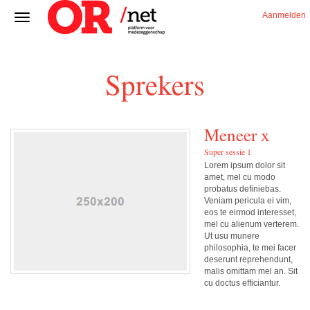
Aanmelden
Sprekers
Meneer x
Super sessie 1
Lorem ipsum dolor sit
amet, mel cu modo
probatus definiebas.
Veniam pericula ei vim,
eos te eirmod interesset,
mel cu alienum verterem.
Ut usu munere
philosophia, te mei facer
deserunt reprehendunt,
malis omittam mel an. Sit
cu doctus efficiantur.