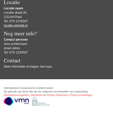
Locatie
Locatie naam
Locatie straat 30,
1111AA Plaat
Tel: 070-1234567
locatie-website.nl
Nog meer info?
Contact persoon
Voor achternaam
email adres
Tel: 070-1234567
Contact
Meer informatie of vragen, bel naar...
Vakmedianet. Auteursrecht voorbehouden.
Op gebruik van deze site zijn de volgende voorwaarden van toepassing:
Gebruiksvoorwaarden
,
Disclaimer
en
Privacy Statement
|
Privacy-instellingen