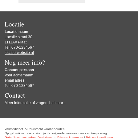
Locatie
Locatie naam
Locatie straat 30,
1111AA Plaat
Tel: 070-1234567
locatie-website.nl
Nog meer info?
Contact persoon
Voor achternaam
email adres
Tel: 070-1234567
Contact
Meer informatie of vragen, bel naar...
Vakmedianet. Auteursrecht voorbehouden.
Op gebruik van deze site zijn de volgende voorwaarden van toepassing:
Gebruiksvoorwaarden
,
Disclaimer
en
Privacy Statement
|
Privacy-instellingen