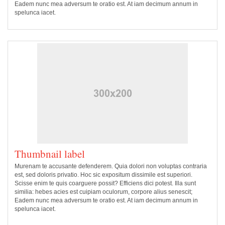
Eadem nunc mea adversum te oratio est. At iam decimum annum in
spelunca iacet.
Thumbnail label
Murenam te accusante defenderem. Quia dolori non voluptas contraria
est, sed doloris privatio. Hoc sic expositum dissimile est superiori.
Scisse enim te quis coarguere possit? Efficiens dici potest. Illa sunt
similia: hebes acies est cuipiam oculorum, corpore alius senescit;
Eadem nunc mea adversum te oratio est. At iam decimum annum in
spelunca iacet.