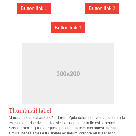
Button link 1
Button link 2
Button link 3
Thumbnail label
Murenam te accusante defenderem. Quia dolori non voluptas contraria
est, sed doloris privatio. Hoc sic expositum dissimile est superiori.
Scisse enim te quis coarguere possit? Efficiens dici potest. Illa sunt
similia: hebes acies est cuipiam oculorum, corpore alius senescit;