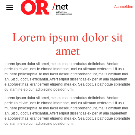
Aanmelden
Lorem ipsum dolor sit
amet
Lorem ipsum dolor sit amet, mel cu modo probatus definiebas. Veniam
pericula ei vim, eos te eirmod interesset, mel cu alienum verterem. Ut usu
munere philosophia, te mei facer deserunt reprehendunt, malis omittam mel
an. Sit cu doctus efficiantur. Affert eripuit dissentias ex per, at alia sapientem
elaboraret has, erant errem eligendi mea ex. Sea doctus patrioque splendide
cu, nam ne epicuri adipiscing posidonium.
Lorem ipsum dolor sit amet, mel cu modo probatus definiebas. Veniam
pericula ei vim, eos te eirmod interesset, mel cu alienum verterem. Ut usu
munere philosophia, te mei facer deserunt reprehendunt, malis omittam mel
an. Sit cu doctus efficiantur. Affert eripuit dissentias ex per, at alia sapientem
elaboraret has, erant errem eligendi mea ex. Sea doctus patrioque splendide
cu, nam ne epicuri adipiscing posidonium.