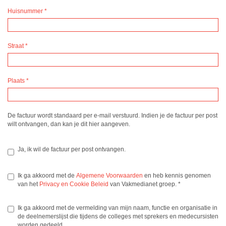
Huisnummer
*
Straat
*
Plaats
*
De factuur wordt standaard per e-mail verstuurd. Indien je de factuur per post
wilt ontvangen, dan kan je dit hier aangeven.
Ja, ik wil de factuur per post ontvangen.
Ik ga akkoord met de
Algemene Voorwaarden
en heb kennis genomen
van het
Privacy en Cookie Beleid
van Vakmedianet groep.
*
Ik ga akkoord met de vermelding van mijn naam, functie en organisatie in
de deelnemerslijst die tijdens de colleges met sprekers en medecursisten
worden gedeeld.