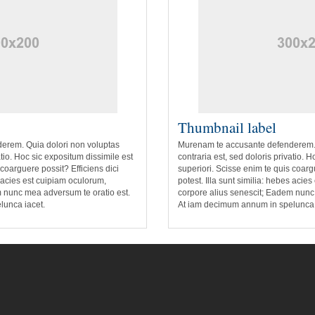
Thumbnail label
erem. Quia dolori non voluptas
Murenam te accusante defenderem. 
atio. Hoc sic expositum dissimile est
contraria est, sed doloris privatio. 
 coarguere possit? Efficiens dici
superiori. Scisse enim te quis coargu
s acies est cuipiam oculorum,
potest. Illa sunt similia: hebes acie
m nunc mea adversum te oratio est.
corpore alius senescit; Eadem nunc
lunca iacet.
At iam decimum annum in spelunca 