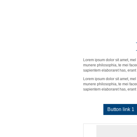
Lorem ipsum dolor sit amet, mel 
munere philosophia, te mei facer 
sapientem elaboraret has, erant
Lorem ipsum dolor sit amet, mel 
munere philosophia, te mei facer 
sapientem elaboraret has, erant
Button link 1