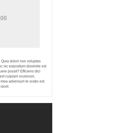
Quia dolori non voluptas
Hoc sic expositum dissimile est
ere possit? Efficiens dici
s est cuipiam oculorum,
 mea adversum te oratio est.
iacet.