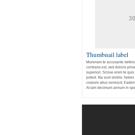
Thumbnail label
Murenam te accusante defend
contraria est, sed doloris priv
superiori. Scisse enim te quis
potest. Illa sunt similia: hebe
corpore alius senescit; Eade
At iam decimum annum in spe