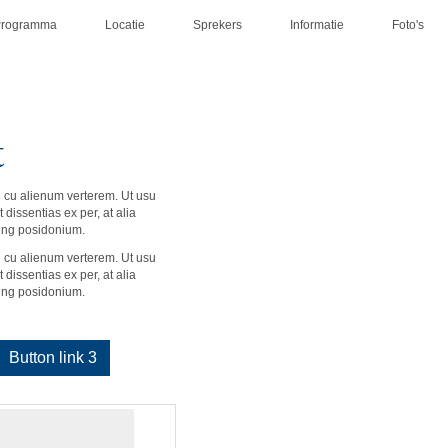
Programma
Locatie
Sprekers
Informatie
Foto's
t
l cu alienum verterem. Ut usu
 dissentias ex per, at alia
cing posidonium.
l cu alienum verterem. Ut usu
 dissentias ex per, at alia
cing posidonium.
Button link 3