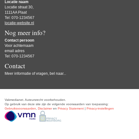
Locatie naam
Locatie straat 30,
1111AA Plaat
Tel: 070-1234567
locatie-website.nl
Nog meer info?
Contact persoon
Voor achternaam
email adres
Tel: 070-1234567
Contact
Meer informatie of vragen, bel naar...
Vakmedianet. Auteursrecht voorbehouden.
Op gebruik van deze site zijn de volgende voorwaarden van toepassing:
Gebruiksvoorwaarden
,
Disclaimer
en
Privacy Statement
|
Privacy-instellingen