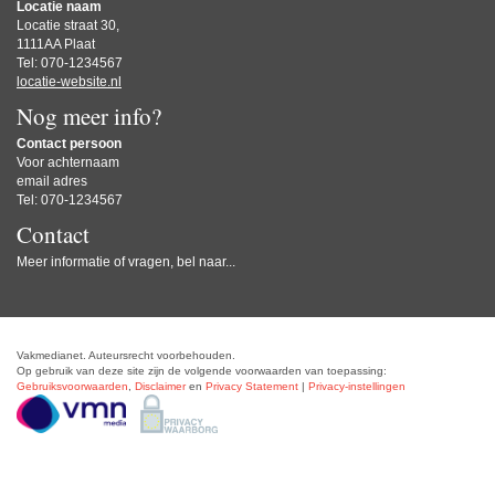
Locatie naam
Locatie straat 30,
1111AA Plaat
Tel: 070-1234567
locatie-website.nl
Nog meer info?
Contact persoon
Voor achternaam
email adres
Tel: 070-1234567
Contact
Meer informatie of vragen, bel naar...
Vakmedianet. Auteursrecht voorbehouden.
Op gebruik van deze site zijn de volgende voorwaarden van toepassing:
Gebruiksvoorwaarden
,
Disclaimer
en
Privacy Statement
|
Privacy-instellingen