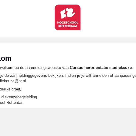
kom
k welkom op de aanmeldingswebsite van
Cursus herorientatie studiekeuze
.
 je de aanmeldinggegevens bekijken. Indien je je wilt afmelden of aanpassinge
diekeuze@hr.nl
delijke groet,
diekeuzebegeleiding
ool Rotterdam