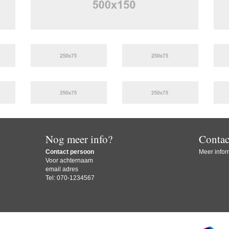
Nog meer info?
Contac
Contact persoon
Meer inform
Voor achternaam
email adres
Tel: 070-1234567