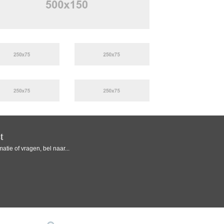
t
atie of vragen, bel naar...