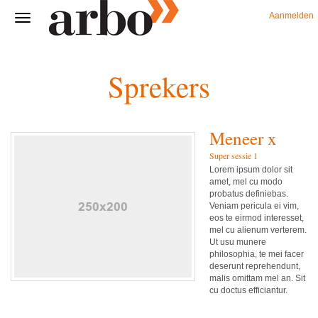
Aanmelden
Sprekers
Meneer x
Super sessie 1
Lorem ipsum dolor sit
amet, mel cu modo
probatus definiebas.
Veniam pericula ei vim,
eos te eirmod interesset,
mel cu alienum verterem.
Ut usu munere
philosophia, te mei facer
deserunt reprehendunt,
malis omittam mel an. Sit
cu doctus efficiantur.