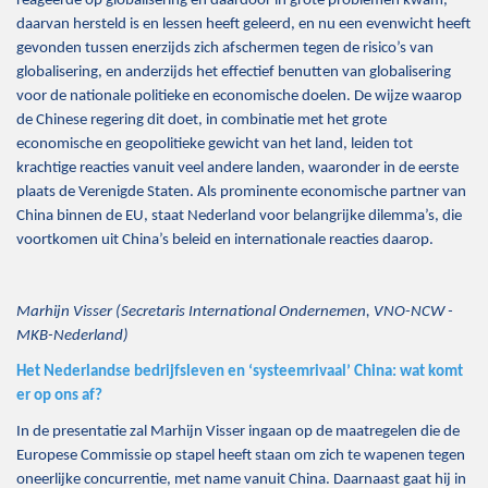
reageerde op globalisering en daardoor in grote problemen kwam,
daarvan hersteld is en lessen heeft geleerd, en nu een evenwicht heeft
gevonden tussen enerzijds zich afschermen tegen de risico’s van
globalisering, en anderzijds het effectief benutten van globalisering
voor de nationale politieke en economische doelen. De wijze waarop
de Chinese regering dit doet, in combinatie met het grote
economische en geopolitieke gewicht van het land, leiden tot
krachtige reacties vanuit veel andere landen, waaronder in de eerste
plaats de Verenigde Staten. Als prominente economische partner van
China binnen de EU, staat Nederland voor belangrijke dilemma’s, die
voortkomen uit China’s beleid en internationale reacties daarop.
Marhijn Visser (Secretaris International Ondernemen, VNO-NCW -
MKB-Nederland)
Het Nederlandse bedrijfsleven en ‘systeemrivaal’ China: wat komt
er op ons af?
In de presentatie zal Marhijn Visser ingaan op de maatregelen die de
Europese Commissie op stapel heeft staan om zich te wapenen tegen
oneerlijke concurrentie, met name vanuit China. Daarnaast gaat hij in