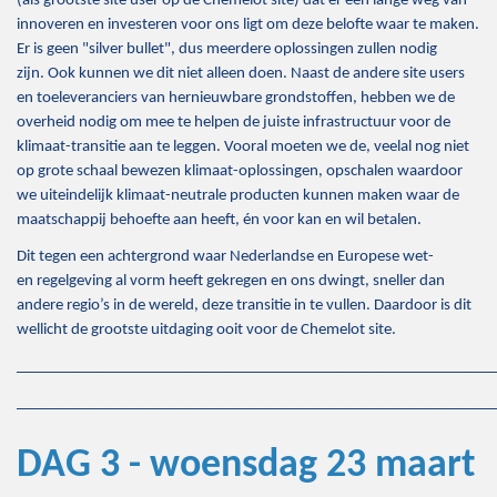
(als grootste site user op de Chemelot site) dat er een lange weg van
innoveren en investeren voor ons ligt om deze belofte waar te maken.
Er is geen "silver bullet", dus meerdere oplossingen zullen nodig
zijn. Ook kunnen we dit niet alleen doen. Naast de andere site users
en toeleveranciers van hernieuwbare grondstoffen, hebben we de
overheid nodig om mee te helpen de juiste infrastructuur voor de
klimaat-transitie aan te leggen. Vooral moeten we de, veelal nog niet
op grote schaal bewezen klimaat-oplossingen, opschalen waardoor
we uiteindelijk klimaat-neutrale producten kunnen maken waar de
maatschappij behoefte aan heeft, én voor kan en wil betalen.
Dit tegen een achtergrond waar Nederlandse en Europese wet-
en regelgeving al vorm heeft gekregen en ons dwingt, sneller dan
andere regio’s in de wereld, deze transitie in te vullen. Daardoor is dit
wellicht de grootste uitdaging ooit voor de Chemelot site.
_____________________________________________________________
_____________________________________________________________
DAG 3 - woensdag
23 maart