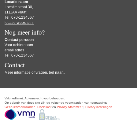
Locatie naam
Locatie straat 30,
1111AA Plaat
Tel: 070-1234567
locatie-website.nl
Nog meer info?
Contact persoon
Voor achternaam
email adres
Tel: 070-1234567
Contact
Meer informatie of vragen, bel naar...
Vakmedianet. Auteursrecht voorbehouden.
Op gebruik van deze site zijn de volgende voorwaarden van toepassing:
Gebruiksvoorwaarden
,
Disclaimer
en
Privacy Statement
|
Privacy-instellingen