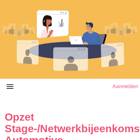
Aanmelden
Opzet
Stage-/Netwerkbijeenkoms