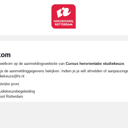
kom
k welkom op de aanmeldingswebsite van
Cursus herorientatie studiekeuze
.
 je de aanmeldinggegevens bekijken. Indien je je wilt afmelden of aanpassinge
diekeuze@hr.nl
delijke groet,
diekeuzebegeleiding
ool Rotterdam