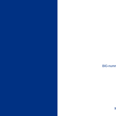
BIG-numm
I