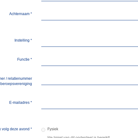
Achternaam
*
Instelling
*
Functie
*
er / relatienummer
beroepsvereniging
E-mailadres
*
k volg deze avond
*
Fysiek
[de limiet van dit onderdeel is bereikt]