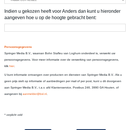
Indien u gekozen heeft voor Anders dan kunt u hieronder
aangeven hoe u op de hoogte gebracht bent:
Persoonsgegevens
Springer Media B.V., waarvan Bohn Stafleu van Loghum onderdeel is, verwerkt uw
persoonsgegevens. Voor meer informatie over de verwerking van persoonsgegevens,
klik
hier
.
U kunt informatie ontvangen over producten en diensten van Springer Media B.V.. Als u
geen prijs stelt op informatie of aanbiedingen per mail of per post, kunt u dit doorgeven
aan Springer Media B.V., t.a.v. afd Klantenservice, Postbus 246, 3990 GA Houten, of
aangeven bij
aanmelder@bsl.nl
.
* verplicht veld