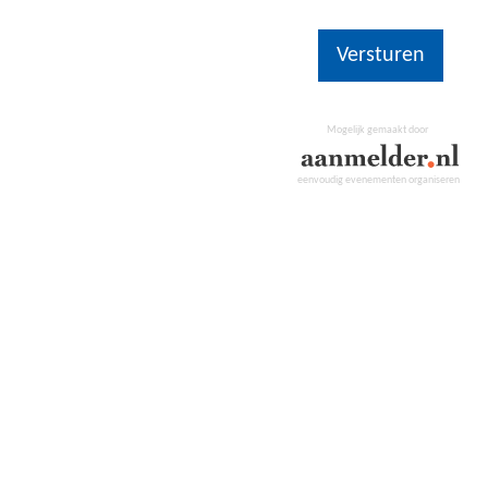
Versturen
Mogelijk gemaakt door
eenvoudig evenementen organiseren