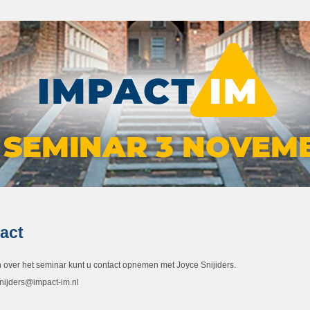
act
n over het seminar kunt u contact opnemen met Joyce Snijiders.
snijders@impact-im.nl