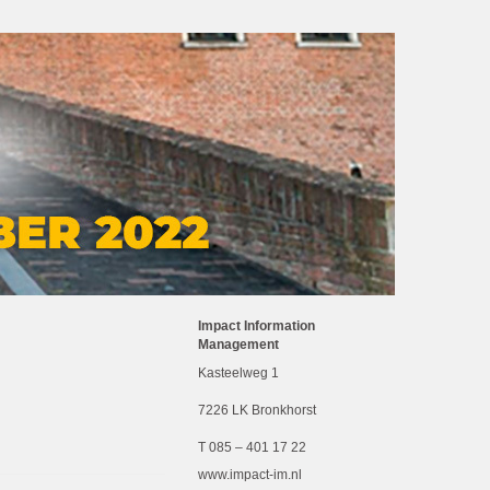
Impact Information
Management
Kasteelweg 1
7226 LK Bronkhorst
T 085 – 401 17 22
www.impact-im.nl