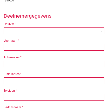
149,00
Deelnemergegevens
Dhr/Mw
*
Voornaam
*
Achternaam
*
E-mailadres
*
Telefoon
*
Bedrijfsnaam
*