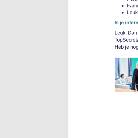
Famil
Leuk
Is je int
Leuk! Dan 
TopSecret
Heb je nog