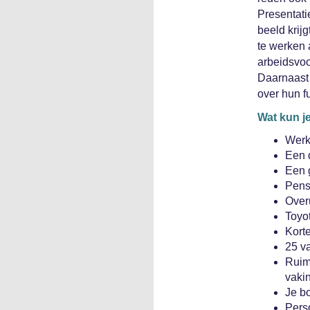
Presentati
beeld krij
te werken 
arbeidsvoo
Daarnaast 
over hun f
Wat kun j
Werke
Een 
Een 
Pens
Overu
Toyot
Korte
25 va
Ruimt
vaki
Je b
Pers