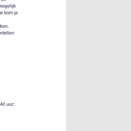
mogelijk
ar kom je
eken.
rtellen
40 uur;
n