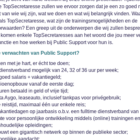
e TopSecretaresse zullen we ervoor zorgen dat je een zo goed 
gt van wie wij zijn, wat we doen en wat wij belangrijk vinden. Wa
als TopSecretaresse, wat zijn de trainingsmogelijkheden en de
rwaarden? Een greep uit de onderwerpen die wij zullen bespr
komen enkele TopSecretaresses aan het woord die jou meer ve
unctie en hoe werken bij Public Support voor hun is.
e verwachten van Public Support?
n met je hart, er écht toe doen;
dienstverband mogelijk van 24, 32 of 36 uur per week;
goed salaris + vakantiegeld;
ioenopbouw vanaf de eerste dag;
ren betaald in geld of vrije tijd;
a Aygo, leaseauto, inclusief tankpas voor privégebruik;
 reistijd, maximaal één uur enkele reis;
kantiedagen op jaarbasis o.b.v. een fulltime dienstverband van 
e voor persoonlijke ontwikkeling middels (online) trainingen e
nhoudelijke opleidingen;
ouwt een gigantisch netwerk op binnen de publieke sector;
oonlijke aandacht;