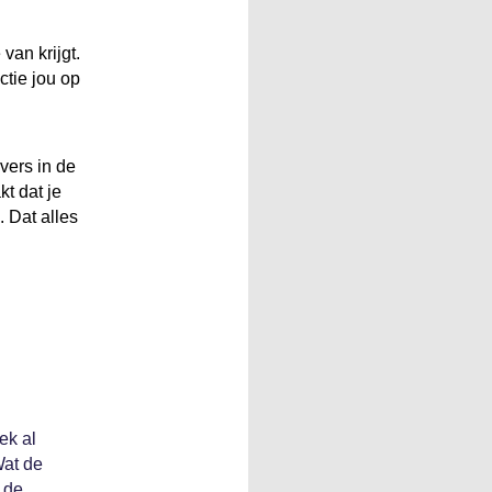
van krijgt.
ctie jou op
vers in de
t dat je
. Dat alles
ek al
Wat de
s de