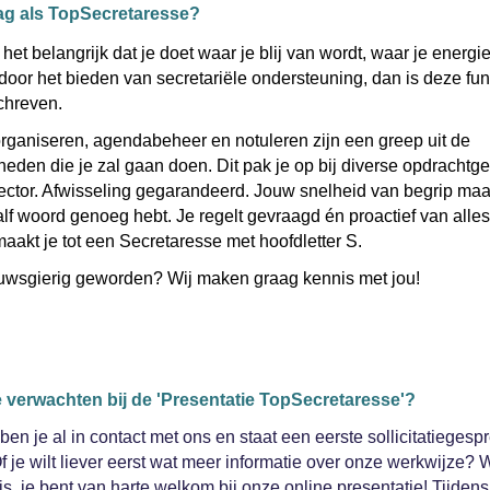
ag als TopSecretaresse?
het belangrijk dat je doet waar je blij van wordt, waar je energie 
it door het bieden van secretariële ondersteuning, dan is deze fun
schreven.
rganiseren, agendabeheer en notuleren zijn een greep uit de
den die je zal gaan doen. Dit pak je op bij diverse opdrachtge
ector. Afwisseling gegarandeerd. Jouw snelheid van begrip maak
lf woord genoeg hebt. Je regelt gevraagd én proactief van alles
maakt je tot een Secretaresse met hoofdletter S.
euwsgierig geworden? Wij maken graag kennis met jou!
e verwachten bij de 'Presentatie TopSecretaresse'?
en je al in contact met ons en staat een eerste sollicitatiegespr
f je wilt liever eerst wat meer informatie over onze werkwijze? 
is, je bent van harte welkom bij onze online presentatie! Tijden