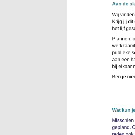
Aan de sl
Wij vinden 
Krijg jij d
het lijf ge
Plannen, o
werkzaamhe
publieke s
aan een ha
bij elkaar 
Ben je ni
Wat kun j
Misschien b
gepland. O
reden ook 