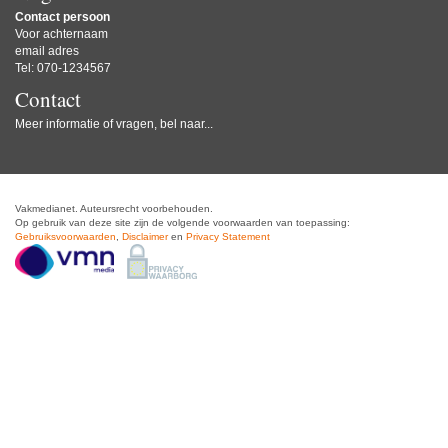
Contact persoon
Voor achternaam
email adres
Tel: 070-1234567
Contact
Meer informatie of vragen, bel naar...
Vakmedianet. Auteursrecht voorbehouden.
Op gebruik van deze site zijn de volgende voorwaarden van toepassing:
Gebruiksvoorwaarden
,
Disclaimer
en
Privacy Statement