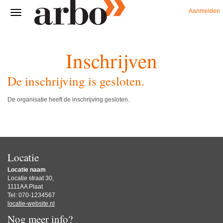
Aanmelden
Inschrijven
De inschrijving is gesloten.
De organisatie heeft de inschrijving gesloten.
Locatie
Locatie naam
Locatie straat 30,
1111AA Plaat
Tel: 070-1234567
locatie-website.nl
Nog meer info?