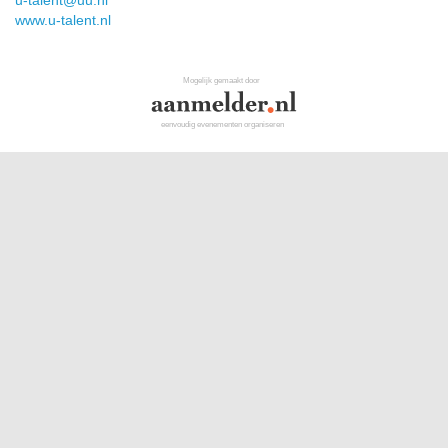
u-talent@uu.nl
www.u-talent.nl
Mogelijk gemaakt door
eenvoudig evenementen organiseren