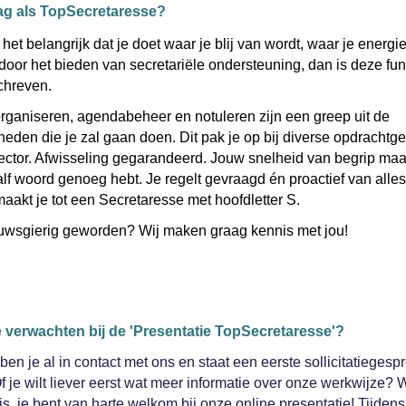
ag als TopSecretaresse?
het belangrijk dat je doet waar je blij van wordt, waar je energie 
it door het bieden van secretariële ondersteuning, dan is deze fun
schreven.
rganiseren, agendabeheer en notuleren zijn een greep uit de
den die je zal gaan doen. Dit pak je op bij diverse opdrachtge
ector. Afwisseling gegarandeerd. Jouw snelheid van begrip maak
lf woord genoeg hebt. Je regelt gevraagd én proactief van alles
maakt je tot een Secretaresse met hoofdletter S.
euwsgierig geworden? Wij maken graag kennis met jou!
e verwachten bij de 'Presentatie TopSecretaresse'?
en je al in contact met ons en staat een eerste sollicitatiegespr
f je wilt liever eerst wat meer informatie over onze werkwijze? 
is, je bent van harte welkom bij onze online presentatie! Tijden