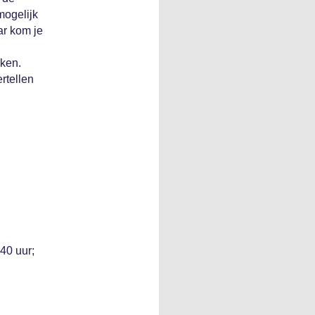
mogelijk
ar kom je
eken.
rtellen
40 uur;
n