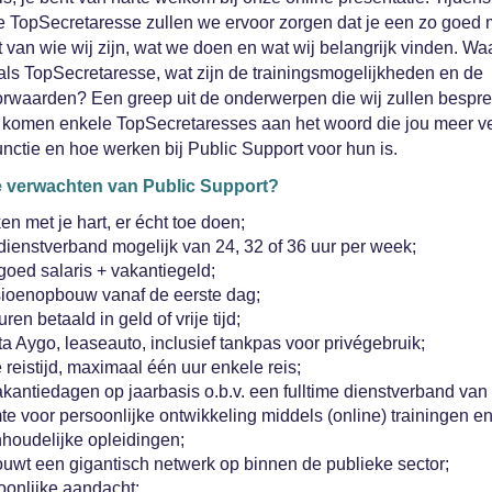
e TopSecretaresse zullen we ervoor zorgen dat je een zo goed 
gt van wie wij zijn, wat we doen en wat wij belangrijk vinden. Wa
als TopSecretaresse, wat zijn de trainingsmogelijkheden en de
rwaarden? Een greep uit de onderwerpen die wij zullen bespr
komen enkele TopSecretaresses aan het woord die jou meer ve
unctie en hoe werken bij Public Support voor hun is.
e verwachten van Public Support?
n met je hart, er écht toe doen;
dienstverband mogelijk van 24, 32 of 36 uur per week;
goed salaris + vakantiegeld;
ioenopbouw vanaf de eerste dag;
ren betaald in geld of vrije tijd;
a Aygo, leaseauto, inclusief tankpas voor privégebruik;
 reistijd, maximaal één uur enkele reis;
kantiedagen op jaarbasis o.b.v. een fulltime dienstverband van 
e voor persoonlijke ontwikkeling middels (online) trainingen e
nhoudelijke opleidingen;
ouwt een gigantisch netwerk op binnen de publieke sector;
oonlijke aandacht;