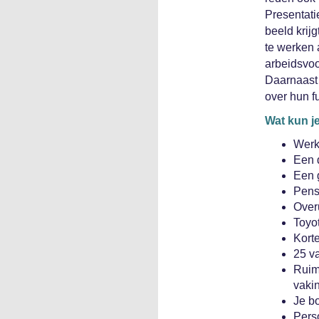
Presentati
beeld krij
te werken 
arbeidsvoo
Daarnaast 
over hun f
Wat kun j
Werke
Een 
Een 
Pens
Overu
Toyot
Korte
25 va
Ruimt
vaki
Je b
Pers