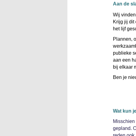
Aan de sl
Wij vinden 
Krijg jij d
het lijf ge
Plannen, o
werkzaamhe
publieke s
aan een ha
bij elkaar 
Ben je ni
Wat kun j
Misschien b
gepland. O
reden ook 