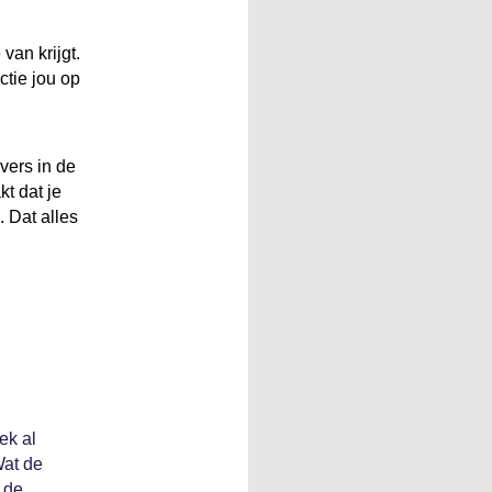
van krijgt.
ctie jou op
vers in de
t dat je
. Dat alles
ek al
Wat de
s de