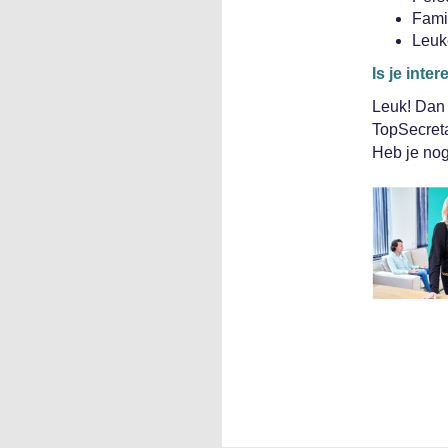
Famil
Leuk
Is je int
Leuk! Dan 
TopSecret
Heb je nog