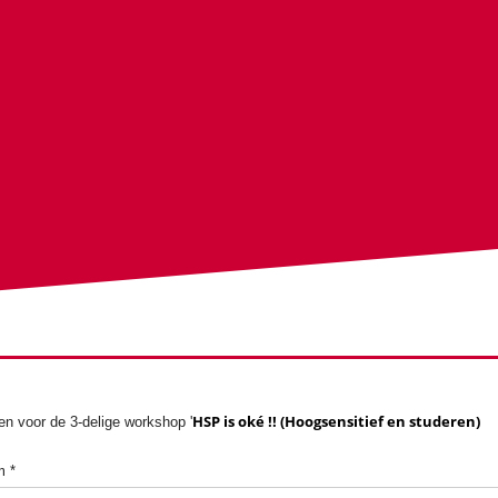
HSP is oké !! (Hoogsensitief en studeren)
n voor de 3-delige
workshop '
m
*