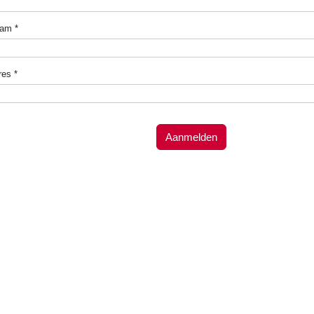
aam
*
res
*
Aanmelden