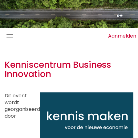
Aanmelden
Kenniscentrum Business
Innovation
Dit event
wordt
georganiseerd
door