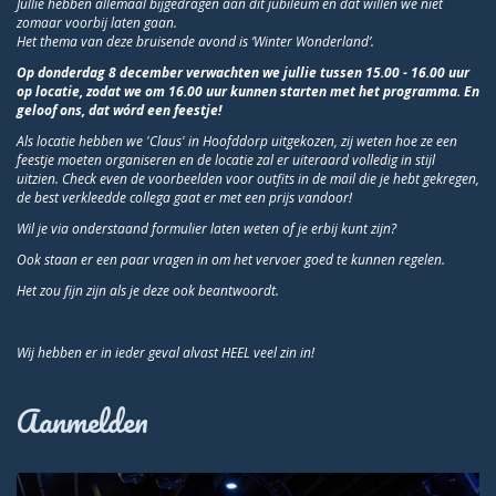
Jullie hebben allemaal bijgedragen aan dit jubileum en dat willen we niet
zomaar voorbij laten gaan.
Het thema van deze bruisende avond is ‘Winter Wonderland’.
Op donderdag 8 december verwachten we jullie tussen 15.00 - 16.00 uur
op locatie, zodat we om 16.00 uur kunnen starten met het programma. En
geloof ons, dat wórd een feestje!
Als locatie hebben we 'Claus' in Hoofddorp uitgekozen, zij weten hoe ze een
feestje moeten organiseren en de locatie zal er uiteraard volledig in stijl
uitzien. Check even de voorbeelden voor outfits in de mail die je hebt gekregen,
de best verkleedde collega gaat er met een prijs vandoor!
Wil je via onderstaand formulier laten weten of je erbij kunt zijn?
Ook staan er een paar vragen in om het vervoer goed te kunnen regelen.
Het zou fijn zijn als je deze ook beantwoordt.
Wij hebben er in ieder geval alvast HEEL veel zin in!
Aanmelden