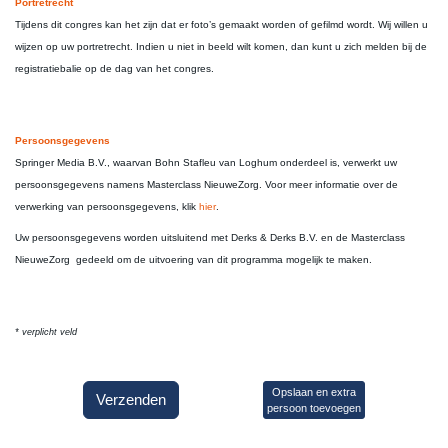
Portretrecht
Tijdens dit congres kan het zijn dat er foto’s gemaakt worden of gefilmd wordt. Wij willen u
wijzen op uw portretrecht. Indien u niet in beeld wilt komen, dan kunt u zich melden bij de
registratiebalie op de dag van het congres.
Persoonsgegevens
Springer Media B.V., waarvan Bohn Stafleu van Loghum onderdeel is, verwerkt uw
persoonsgegevens namens Masterclass NieuweZorg. Voor meer informatie over de
verwerking van persoonsgegevens, klik
hier
.
Uw persoonsgegevens worden uitsluitend met Derks & Derks B.V. en de Masterclass
NieuweZorg
gedeeld om de uitvoering van dit programma mogelijk te maken.
* verplicht veld
Opslaan en extra
Verzenden
persoon toevoegen