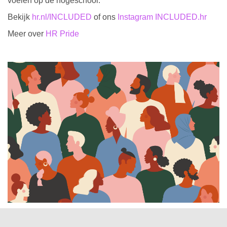
voelen op de hogeschool.
Bekijk
hr.nl/INCLUDED
of ons
Instagram INCLUDED.hr
Meer over
HR Pride