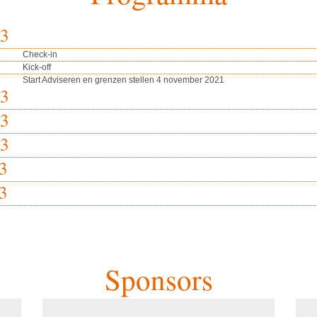
23
Check-in
Kick-off
Start Adviseren en grenzen stellen 4 november 2021
23
23
23
3
3
Sponsors