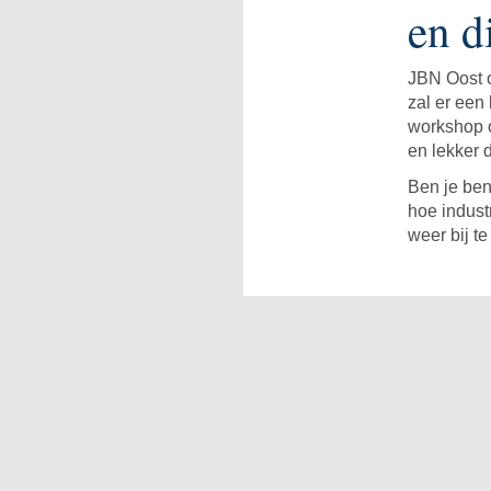
en d
JBN Oost o
zal er een
workshop o
en lekker 
Ben je ben
hoe indust
weer bij t