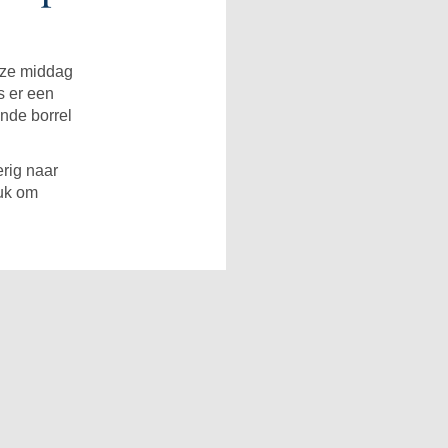
eze middag
s er een
ende borrel
rig naar
euk om