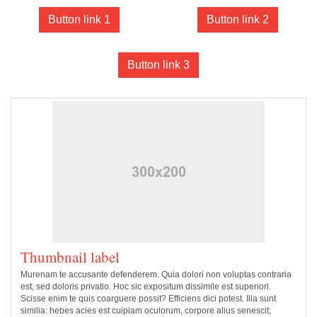
Button link 1
Button link 2
Button link 3
Thumbnail label
Murenam te accusante defenderem. Quia dolori non voluptas contraria
est, sed doloris privatio. Hoc sic expositum dissimile est superiori.
Scisse enim te quis coarguere possit? Efficiens dici potest. Illa sunt
similia: hebes acies est cuipiam oculorum, corpore alius senescit;