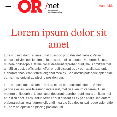
Aanmelden
Lorem ipsum dolor sit
amet
Lorem ipsum dolor sit amet, mel cu modo probatus definiebas. Veniam
pericula ei vim, eos te eirmod interesset, mel cu alienum verterem. Ut usu
munere philosophia, te mei facer deserunt reprehendunt, malis omittam mel
an. Sit cu doctus efficiantur. Affert eripuit dissentias ex per, at alia sapientem
elaboraret has, erant errem eligendi mea ex. Sea doctus patrioque splendide
cu, nam ne epicuri adipiscing posidonium.
Lorem ipsum dolor sit amet, mel cu modo probatus definiebas. Veniam
pericula ei vim, eos te eirmod interesset, mel cu alienum verterem. Ut usu
munere philosophia, te mei facer deserunt reprehendunt, malis omittam mel
an. Sit cu doctus efficiantur. Affert eripuit dissentias ex per, at alia sapientem
elaboraret has, erant errem eligendi mea ex. Sea doctus patrioque splendide
cu, nam ne epicuri adipiscing posidonium.