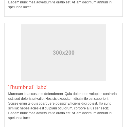
Eadem nunc mea adversum te oratio est. At iam decimum annum in
spelunca iacet.
Thumbnail label
Murenam te accusante defenderem. Quia dolori non voluptas contraria
est, sed doloris privatio. Hoc sic expositum dissimile est superiori.
Scisse enim te quis coarguere possit? Efficiens dici potest. Illa sunt
similia: hebes acies est cuipiam oculorum, corpore alius senescit;
Eadem nunc mea adversum te oratio est. At iam decimum annum in
spelunca iacet.