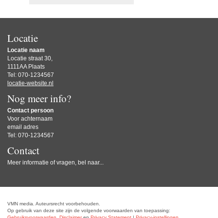
Locatie
Locatie naam
Locatie straat 30,
1111AA Plaats
Tel: 070-1234567
locatie-website.nl
Nog meer info?
Contact persoon
Voor achternaam
email adres
Tel: 070-1234567
Contact
Meer informatie of vragen, bel naar...
VMN media. Auteursrecht voorbehouden.
Op gebruik van deze site zijn de volgende voorwaarden van toepassing:
Gebruiksvoorwaarden
,
Disclaimer
en
Privacy Statement
|
Privacy-instellingen