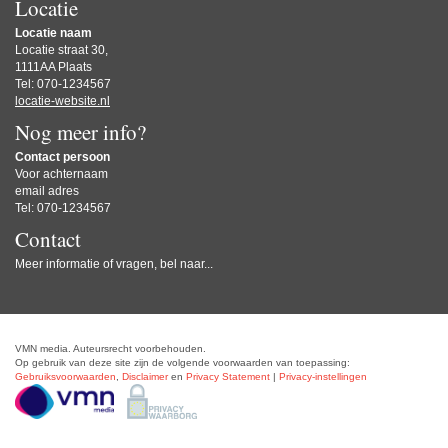
Locatie
Locatie naam
Locatie straat 30,
1111AA Plaats
Tel: 070-1234567
locatie-website.nl
Nog meer info?
Contact persoon
Voor achternaam
email adres
Tel: 070-1234567
Contact
Meer informatie of vragen, bel naar...
VMN media. Auteursrecht voorbehouden.
Op gebruik van deze site zijn de volgende voorwaarden van toepassing:
Gebruiksvoorwaarden
,
Disclaimer
en
Privacy Statement
|
Privacy-instellingen