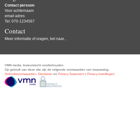
Contact persoon
Voor achternaam
email adres
Tel: 070-1234567
Contact
Meer informatie of vragen, bel naar...
VMN media. Auteursrecht voorbehouden.
Op gebruik van deze site zijn de volgende voorwaarden van toepassing:
Gebruiksvoorwaarden
,
Disclaimer
en
Privacy Statement
|
Privacy-instellingen