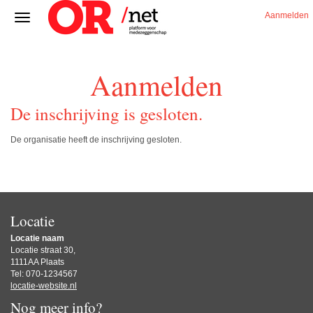
Aanmelden
Aanmelden
De inschrijving is gesloten.
De organisatie heeft de inschrijving gesloten.
Locatie
Locatie naam
Locatie straat 30,
1111AA Plaats
Tel: 070-1234567
locatie-website.nl
Nog meer info?