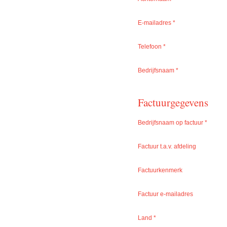
E-mailadres
*
Telefoon
*
Bedrijfsnaam
*
Factuurgegevens
Bedrijfsnaam op factuur
*
Factuur t.a.v. afdeling
Factuurkenmerk
Factuur e-mailadres
Land
*