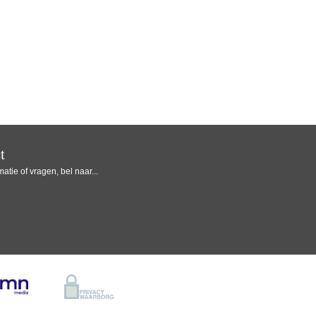
t
atie of vragen, bel naar...