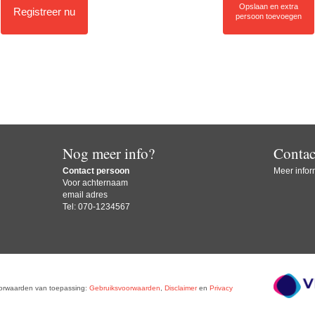
Opslaan en extra
Registreer nu
persoon toevoegen
Nog meer info?
Contac
Contact persoon
Meer inform
Voor achternaam
email adres
Tel: 070-1234567
oorwaarden van toepassing:
Gebruiksvoorwaarden
,
Disclaimer
en
Privacy