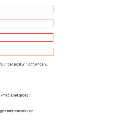
tuur per post wilt ontvangen,
kmedianet groep.
*
leges met sprekers en