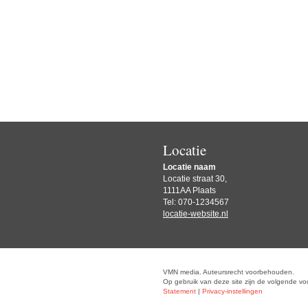
Locatie
Locatie naam
Locatie straat 30,
1111AA Plaats
Tel: 070-1234567
locatie-website.nl
VMN media. Auteursrecht voorbehouden.
Op gebruik van deze site zijn de volgende v
Statement
|
Privacy-instellingen