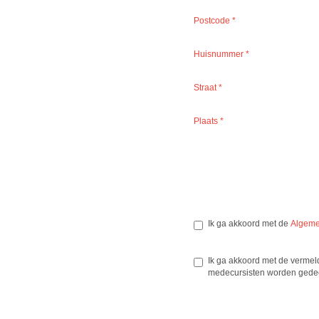
Postcode
*
Huisnummer
*
Straat
*
Plaats
*
Ik ga akkoord met de
Algeme
Ik ga akkoord met de vermeld
medecursisten worden gede