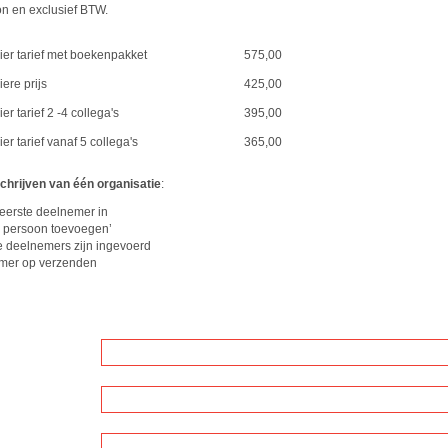
on en exclusief BTW.
ier tarief met boekenpakket
575,00
ere prijs
425,00
Regulier tarief 2 -4 collega's
395,00
er tarief vanaf 5 collega's
365,00
chrijven van één organisatie
:
eerste deelnemer in
a persoon toevoegen’
le deelnemers zijn ingevoerd
nemer op verzenden