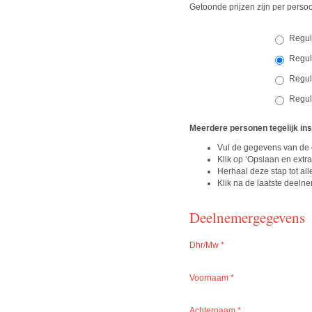
Getoonde prijzen zijn per perso
Regul
Reguli
Reguli
Meerdere personen tegelijk ins
Vul de gegevens van de 
Klik op ‘Opslaan en extr
Herhaal deze stap tot al
Klik na de laatste deel
Deelnemergegevens
Dhr/Mw
*
Voornaam
*
Achternaam
*