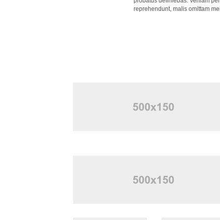
probatus definiebas. Veniam peri
reprehendunt, malis omittam mel a