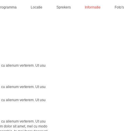
Programma
Locatie
Sprekers
Informatie
Foto's
l cu alienum verterem. Ut usu
l cu alienum verterem. Ut usu
l cu alienum verterem. Ut usu
l cu alienum verterem. Ut usu
um dolor sit amet, mel cu modo