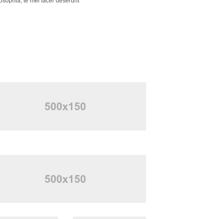
osophia, te mei facer deserunt