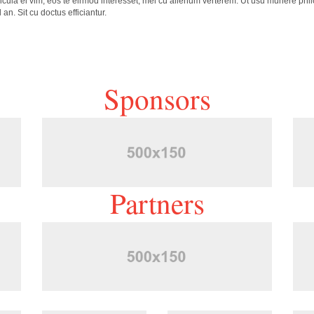
cula ei vim, eos te eirmod interesset, mel cu alienum verterem. Ut usu munere phil
n. Sit cu doctus efficiantur.
Sponsors
Partners