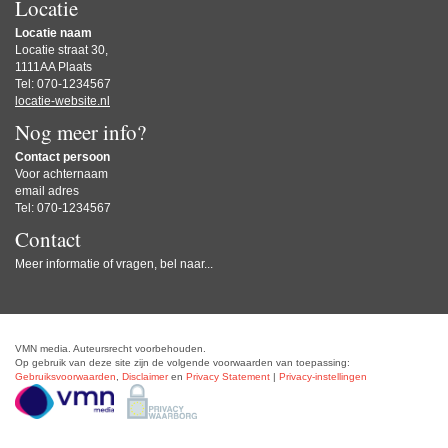
Locatie
Locatie naam
Locatie straat 30,
1111AA Plaats
Tel: 070-1234567
locatie-website.nl
Nog meer info?
Contact persoon
Voor achternaam
email adres
Tel: 070-1234567
Contact
Meer informatie of vragen, bel naar...
VMN media. Auteursrecht voorbehouden.
Op gebruik van deze site zijn de volgende voorwaarden van toepassing:
Gebruiksvoorwaarden
,
Disclaimer
en
Privacy Statement
|
Privacy-instellingen