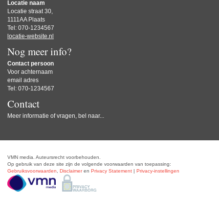
Locatie naam
Locatie straat 30,
1111AA Plaats
Tel: 070-1234567
locatie-website.nl
Nog meer info?
Contact persoon
Voor achternaam
email adres
Tel: 070-1234567
Contact
Meer informatie of vragen, bel naar...
VMN media. Auteursrecht voorbehouden.
Op gebruik van deze site zijn de volgende voorwaarden van toepassing:
Gebruiksvoorwaarden
,
Disclaimer
en
Privacy Statement
|
Privacy-instellingen