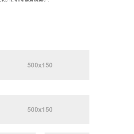
osophia, te mei facer deserunt