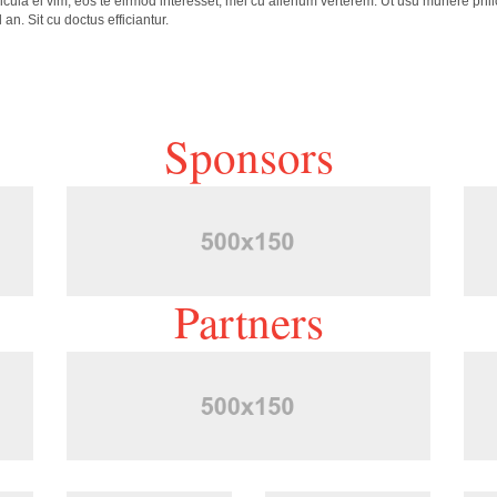
cula ei vim, eos te eirmod interesset, mel cu alienum verterem. Ut usu munere phil
n. Sit cu doctus efficiantur.
Sponsors
Partners