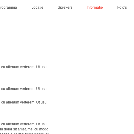
Programma
Locatie
Sprekers
Informatie
Foto's
l cu alienum verterem. Ut usu
l cu alienum verterem. Ut usu
l cu alienum verterem. Ut usu
l cu alienum verterem. Ut usu
um dolor sit amet, mel cu modo