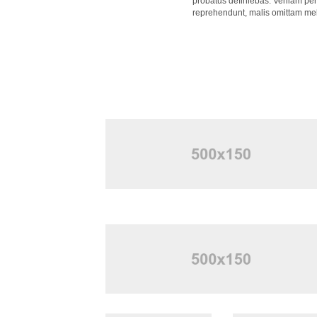
probatus definiebas. Veniam peri
reprehendunt, malis omittam mel a